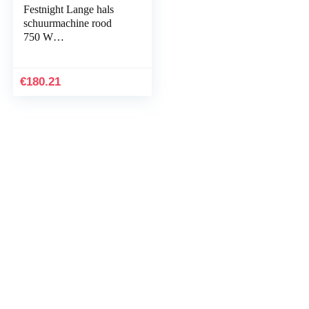
Festnight Lange hals
schuurmachine rood
750 W
droogschuurmachine
wandschuurmachine
toerental 800-1750 rpm
€
180.21