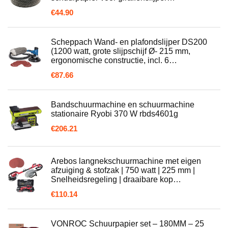
€
44.90
Scheppach Wand- en plafondslijper DS200
(1200 watt, grote slijpschijf Ø- 215 mm,
ergonomische constructie, incl. 6…
€
87.66
Bandschuurmachine en schuurmachine
stationaire Ryobi 370 W rbds4601g
€
206.21
Arebos langnekschuurmachine met eigen
afzuiging & stofzak | 750 watt | 225 mm |
Snelheidsregeling | draaibare kop…
€
110.14
VONROC Schuurpapier set – 180MM – 25