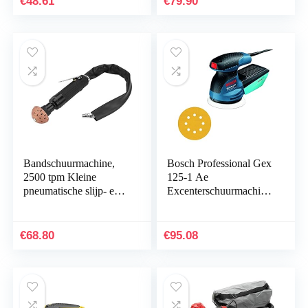
€
48.61
€
79.90
stofafzuiging…
stofafzuiging met…
Bandschuurmachine,
Bosch Professional Gex
2500 tpm Kleine
125-1 Ae
pneumatische slijp- en
Excenterschuurmachine,
polijstmachine voor het
125 Mm Schuurschijf,
slijpen en polijsten van
250 W
het Camber…
€
68.80
€
95.08