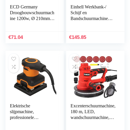
ECD Germany
Einhell Werkbank-/
Droogbouwschuurmach
Schijf en
ine 1200w, Ø 210mm
Bandschuurmachine
Schuurpapier, Toerental
TC-US 400 (375 W,
3000 Rpm,
1.450 min^-1 snelheid,
Wandschuurmachine…
aluminium steuntafel…
€
71.04
€
145.85
Elektrische
Excenterschuurmachine,
slijpmachine,
180 m, LED,
professionele
wandschuurmachine,
polijstmachine
krijtafwerking,
Antisliphandvat
stofzuiger + 6