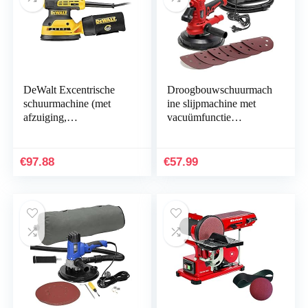
DeWalt Excentrische
Droogbouwschuurmach
schuurmachine (met
ine slijpmachine met
afzuiging,
vacuümfunctie
stofopvangbak,
zelfaanzuigend 900 watt
stofdichte schakelaar en
behuizing van de…
€
97.88
€
57.99