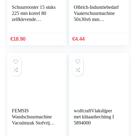
Schuurrooster 15 stuks
Olbrich-Industriebedarf
225 mm korrel 80
Vaaierschuurmachine
zelfklevende
50x30x6 mm
schuurschijven
schuurpapier &
schuurbladen
schuurvlies korrel 120-
schuurpapier voor
1 stuk
€
18.90
€
4.44
giraffenslijper…
FEMSIS
wolfcraftVlakslijper
Wandschuurmachine
met klitaanhechting I
Vacuümzak Stofvrij
5894000
Zelfaanzuigend
Schuurpapier Machine