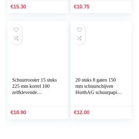
Stofafscheider
€
15.30
€
10.75
Schuurmachine
Stofzakken…
Schuurrooster 15 stuks
20 stuks 8 gaten 150
225 mm korrel 100
mm schuurschijven
zelfklevende
HurthAG schuurpapier
schuurschijven
voor
schuurbladen
excenterschuurmachine
schuurpapier voor
Random Orbit-
€
18.90
€
12.00
giraffenslijper…
slijpmachine…