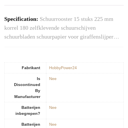
Specification:
Schuurrooster 15 stuks 225 mm
korrel 180 zelfklevende schuurschijven
schuurbladen schuurpapier voor giraffenslijper…
Fabrikant
‎HobbyPower24
Is
‎Nee
Discontinued
By
Manufacturer
Batterijen
‎Nee
inbegrepen?
Batterijen
‎Nee