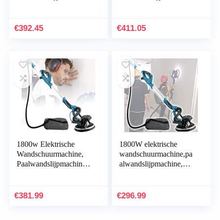
5 Variabele Snelheden,
5 Variabele Snelheden,
Uitbreidbare Aluminium
Uitbreidbare Aluminium
Handgreep, Led…
Handgreep, Led…
€
392.45
€
411.05
1800w Elektrische
1800W elektrische
Wandschuurmachine,
wandschuurmachine,pa
Paalwandslijpmachine,
alwandslijpmachine,met
5 Variabele Snelheden,
stofslang,automatisch
Uitbreidbare Aluminium
vacuümsysteem,5
Handgreep, Led…
variabele snelheden…
€
381.99
€
296.99