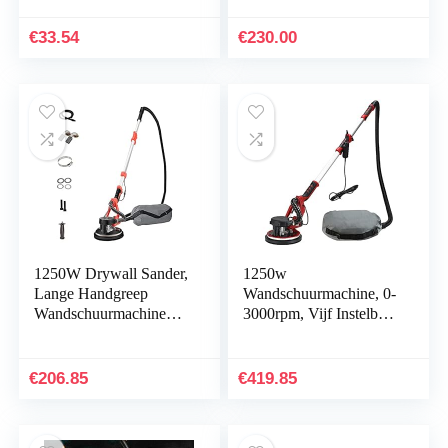
€
33.54
€
230.00
1250W Drywall Sander,
1250w
Lange Handgreep
Wandschuurmachine, 0-
Wandschuurmachine
3000rpm, Vijf Instelbare
Met Automatisch
Snelheden, Met
Vacuümsysteem, 6
Schuurpapier En
Variabele Snelheid 800-
Stofzak,
€
206.85
€
419.85
1900 Tpm…
Wandschuurmachine
En…