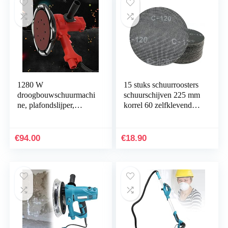
1280 W
15 stuks schuurroosters
droogbouwschuurmachi
schuurschijven 225 mm
ne, plafondslijper,
korrel 60 zelfklevende
handheld
schuurbladen
wandschuurmachine,
schuurpapier voor
wandschuurmachine,
giraffenslijper…
€
94.00
€
18.90
diameter 180 mm met…