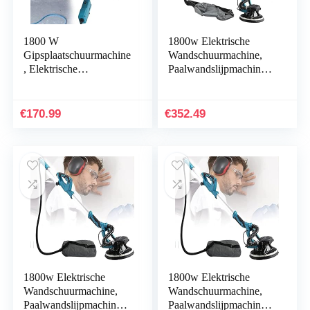
1800 W
1800w Elektrische
Gipsplaatschuurmachine
Wandschuurmachine,
, Elektrische
Paalwandslijpmachine,
Wandschuurmachine
5 Variabele Snelheden,
Met 20 Schuurpads,
Met Stofslang,
Schijven Instelbare
Automatisch…
€
170.99
€
352.49
Variabele Snelheid…
1800w Elektrische
1800w Elektrische
Wandschuurmachine,
Wandschuurmachine,
Paalwandslijpmachine,
Paalwandslijpmachine,