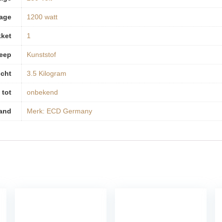
age
‎1200 watt
kket
‎1
reep
‎Kunststof
cht
‎3.5 Kilogram
 tot
‎onbekend
and
Merk: ECD Germany