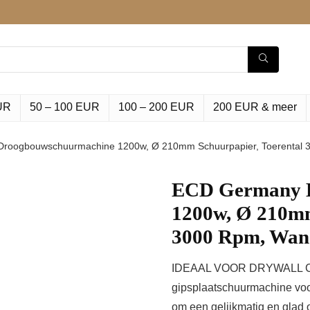
UR
50 – 100 EUR
100 – 200 EUR
200 EUR & meer
roogbouwschuurmachine 1200w, Ø 210mm Schuurpapier, Toerental
ECD Germany 
1200w, Ø 210mm
3000 Rpm, Wa
IDEAAL VOOR DRYWALL CO
gipsplaatschuurmachine voor
om een gelijkmatig en glad 