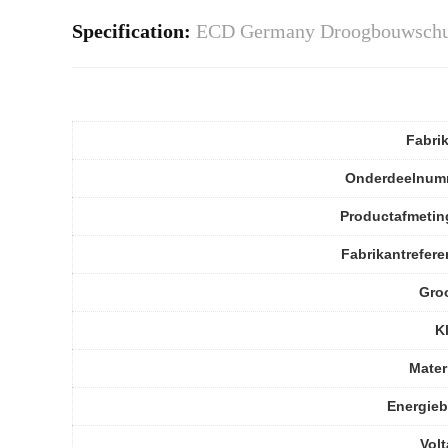
Specification:
ECD Germany Droogbouwschuu
Fabri
Onderdeelnum
Productafmetin
Fabrikantrefere
Gro
K
Mater
Energie
Vol