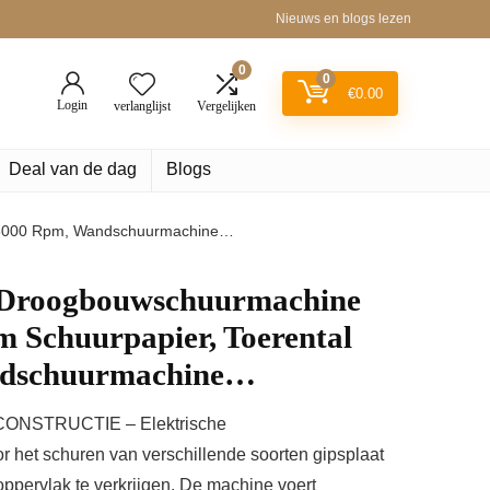
Nieuws en blogs lezen
0
0
€
0.00
Login
verlanglijst
Vergelijken
Deal van de dag
Blogs
 3000 Rpm, Wandschuurmachine…
Droogbouwschuurmachine
 Schuurpapier, Toerental
ndschuurmachine…
NSTRUCTIE – Elektrische
 het schuren van verschillende soorten gipsplaat
oppervlak te verkrijgen. De machine voert