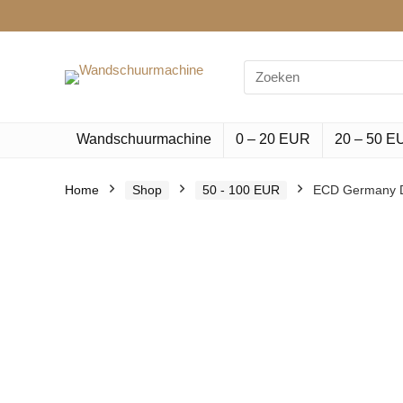
Search
for:
Wandschuurmachine
0 – 20 EUR
20 – 50 E
Home
Shop
50 - 100 EUR
ECD Germany D