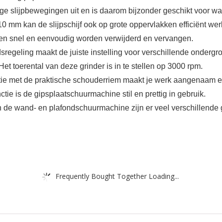
ige slijpbewegingen uit en is daarom bijzonder geschikt voor w
kan de slijpschijf ook op grote oppervlakken efficiënt werke
ven snel en eenvoudig worden verwijderd en vervangen.
eling maakt de juiste instelling voor verschillende ondergr
Het toerental van deze grinder is in te stellen op 3000 rpm.
t de praktische schouderriem maakt je werk aangenaam en j
nctie is de gipsplaatschuurmachine stil en prettig in gebruik.
d- en plafondschuurmachine zijn er veel verschillende grip
Frequently Bought Together Loading...