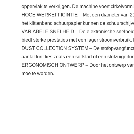
oppervlak te verkrijgen. De machine voert cirkelvorm
HOGE WERKEFFICINTIE – Met een diameter van 210 mm 
het klittenband schuurpapier kunnen de schuurschij
VARIABELE SNELHEID – De elektronische snelheidsreg
biedt sterke prestaties met een lager stroomverbruik. 
DUST COLLECTION SYSTEM – De stofopvangfunctie me
aantal functies zoals een softstart of een stofzuigerfu
ERGONOMISCH ONTWERP – Door het ontwerp van de wan
moe te worden.