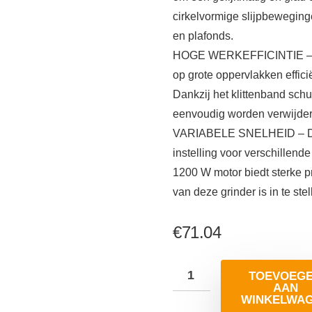
cirkelvormige slijpbeweging
en plafonds.
HOGE WERKEFFICINTIE – Met
op grote oppervlakken effici
Dankzij het klittenband sch
eenvoudig worden verwijder
VARIABELE SNELHEID – De e
instelling voor verschillen
1200 W motor biedt sterke pr
van deze grinder is in te ste
€
71.04
TOEVOEG
AAN
WINKELWA