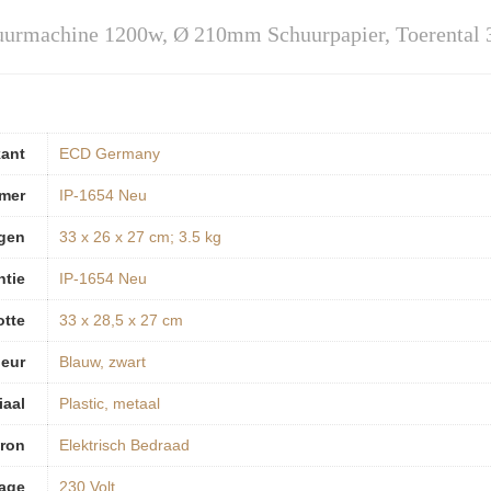
rmachine 1200w, Ø 210mm Schuurpapier, Toerental
kant
‎ECD Germany
mer
‎IP-1654 Neu
gen
‎33 x 26 x 27 cm; 3.5 kg
ntie
‎IP-1654 Neu
otte
‎33 x 28,5 x 27 cm
leur
‎Blauw, zwart
iaal
‎Plastic, metaal
bron
‎Elektrisch Bedraad
tage
‎230 Volt