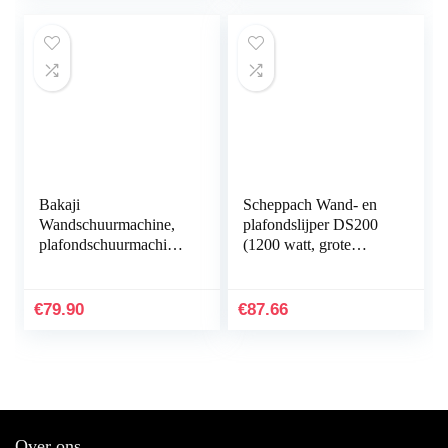
Bakaji
Scheppach Wand- en
Wandschuurmachine,
plafondslijper DS200
plafondschuurmachine,
(1200 watt, grote
gipsplaat, 800 W,
slijpschijf Ø- 215 mm,
vermogen 770-2100
ergonomische
rpm, automatische
constructie, incl. 6…
€
79.90
€
87.66
stofafzuiging met…
Over ons