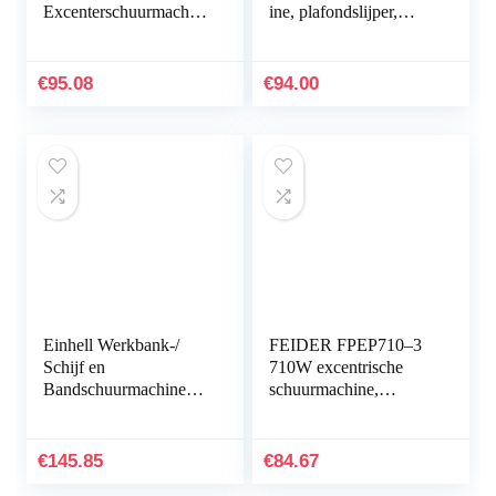
Excenterschuurmachin
ine, plafondslijper,
e, 125 Mm
handheld
Schuurschijf, 250 W
wandschuurmachine,
wandschuurmachine,
€
95.08
€
94.00
diameter 180 mm
met…
Einhell Werkbank-/
FEIDER FPEP710–3
Schijf en
710W excentrische
Bandschuurmachine
schuurmachine,
TC-US 400 (375 W,
gipsschuurmachine, 6
1.450 min^-1 snelheid,
standen, 1500-3200
aluminium steuntafel…
tpm, stationair
€
145.85
€
84.67
gebruik…