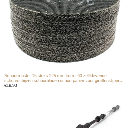
Schuurrooster 15 stuks 225 mm korrel 60 zelfklevende
schuurschijven schuurbladen schuurpapier voor giraffenslijper…
€
18.90