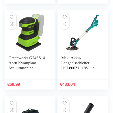
Greenworks G24SS14
Maki Akku-
Accu Kwartplaat
Langhalsschleifer
Schuurmachine,
DSL800ZU 18V | inkl.
11000rpm, ZONDER
WUT01
24V Accu en Oplader, 3
Jaar Garantie
€
69.99
€
433.04