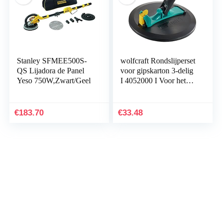
Stanley SFMEE500S-
wolfcraft Rondslijperset
QS Lijadora de Panel
voor gipskarton 3-delig
Yeso 750W,Zwart/Geel
I 4052000 I Voor het
efficiënt schuren van
gipskartonoppervlakken
€
183.70
€
33.48