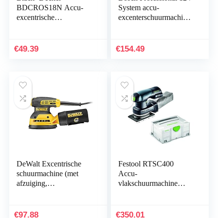
BDCROS18N Accu-
System accu-
excentrische
excenterschuurmachine
schuurmachine, 18 V,
GEX 12V-125 (incl.
met stofopvangbak,
schuurschijf (125 mm),
voor slijpen/polijsten,
1x schuurpapier…
€
49.39
€
154.49
ergonomische…
DeWalt Excentrische
Festool RTSC400
schuurmachine (met
Accu-
afzuiging,
vlakschuurmachine
stofopvangbak,
RTSC400Li-Basic
stofdichte schakelaar en
fabrikantr. 201519, 18
behuizing van de…
V, zwart/groen, medium
€
97.88
€
350.01