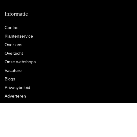
Informatie
Contact
Klantenservice
Over ons
Overzicht
Onze webshops
Vacature
Blogs
Privacybeleid
Adverteren
Contact
Wandschuurmachine.nl
Postadres: Lakenvelder 3 5507KV Veldhoven Nederland