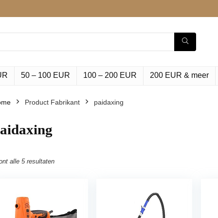
UR
50 – 100 EUR
100 – 200 EUR
200 EUR & meer
ome
Product Fabrikant
‎paidaxing
paidaxing
ont alle 5 resultaten