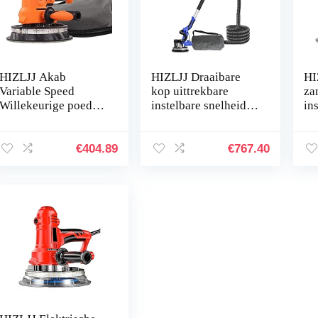
HIZLJJ Akab
HIZLJJ Draaibare
HI
Variable Speed
kop uittrekbare
za
Willekeurige poeder,
instelbare snelheid
in
efficiënt
1180 W droogbouw
me
stofverzamelsysteem
zander met
st
, verstelbare
geïntegreerd
me
€
404.89
€
767.40
elektrische
vacuümsysteem, led
be
gipskartonplaat…
hoge…