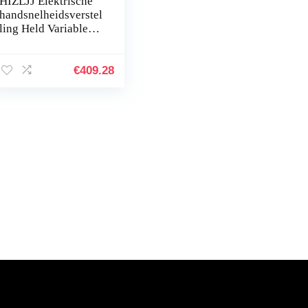
HIZLJJ Elektrische
handsnelheidsverstel
ling Held Variable
Drywall Sander
1250W snelheid 6
anti-slip
€
409.28
schokdemping met
LED…