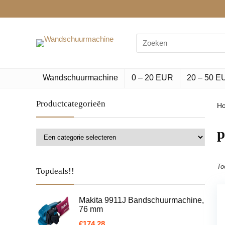
Search
for:
Wandschuurmachine
0 – 20 EUR
20 – 50 E
Productcategorieën
H
‎
To
Topdeals!!
Makita 9911J Bandschuurmachine,
76 mm
€
174.28