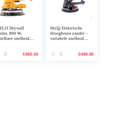
ZLJJ Drywall
Hizljj Elektrische
nder, 800 W,
droogbouw zander –
stelbare snelheid,
variabele snelheid
t vacuüm en led-
1500 – 2700
ofzuigersysteem
omw/min, 750 W,
t hulpgreep,
met automatisch
€
460.44
€
449.48
schermende…
vacuüm-systeem
voor…