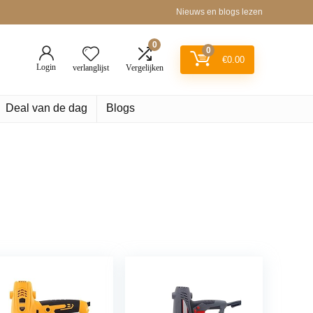
Nieuws en blogs lezen
0
0
€
0.00
Login
verlanglijst
Vergelijken
Deal van de dag
Blogs