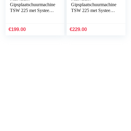
Gipsplaatschuurmachine
Gipsplaatschuurmachine
TSW 225 met Systeem
TSW 225 met Systeem
met Verwisselbare Kop,
met Verwisselbare Kop,
incl. Set met
incl. Set met Ultranet
Schuurschijven
Schuurschijven
€
199.00
€
229.00