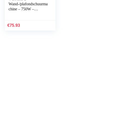
Wand-/plafondschuurma
chine – 750W –
Ø180MM – Plafond &
Muur – Incl. slang,
stofopvangzak en 33
€
75.93
schuurvellen