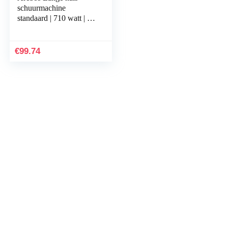
schuurmachine
standaard | 710 watt | Ø
225 mm
€
99.74