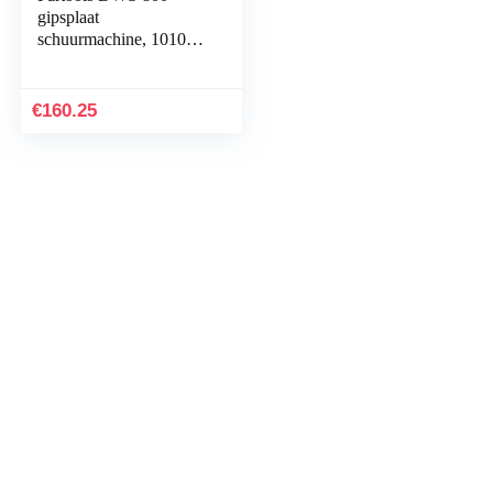
gipsplaat
schuurmachine, 1010
W, slijpdiameter 225
mm, toerental 1000-
2000 omw/min, zwart
€
160.25