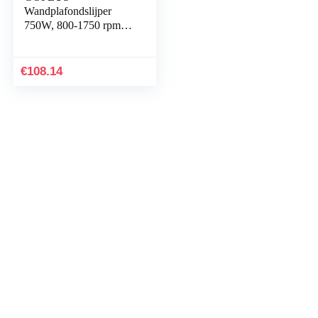
Wandplafondslijper
750W, 800-1750 rpm,
Ø225mm,
wandschuurmachine
met
€
108.14
stofverzamelsysteem en
telescoopsteel…