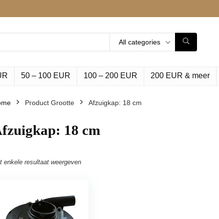
All categories
UR
50 – 100 EUR
100 – 200 EUR
200 EUR & meer
ome
Product Grootte
‎Afzuigkap: 18 cm
Afzuigkap: 18 cm
t enkele resultaat weergeven