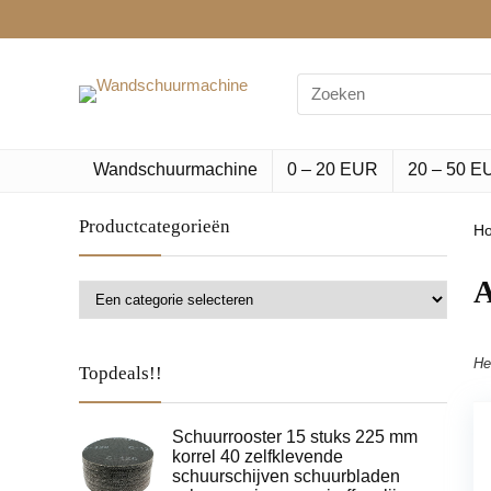
Search
for:
Wandschuurmachine
0 – 20 EUR
20 – 50 E
Productcategorieën
H
‎
He
Topdeals!!
Schuurrooster 15 stuks 225 mm
korrel 40 zelfklevende
schuurschijven schuurbladen