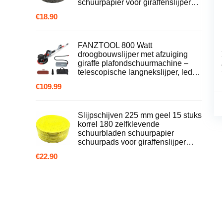
schuurpapier voor giraffenslijper…
€
18.90
FANZTOOL 800 Watt
droogbouwslijper met afzuiging
giraffe plafondschuurmachine –
telescopische langnekslijper, led…
€
109.99
Slijpschijven 225 mm geel 15 stuks
korrel 180 zelfklevende
schuurbladen schuurpapier
schuurpads voor giraffenslijper…
€
22.90