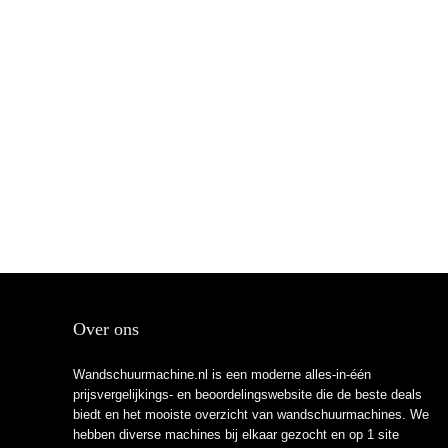
Over ons
Wandschuurmachine.nl is een moderne alles-in-één
prijsvergelijkings- en beoordelingswebsite die de beste deals
biedt en het mooiste overzicht van wandschuurmachines. We
hebben diverse machines bij elkaar gezocht en op 1 site