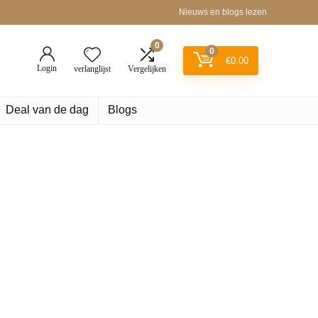
Nieuws en blogs lezen
0
0
€
0.00
Login
verlanglijst
Vergelijken
Deal van de dag
Blogs