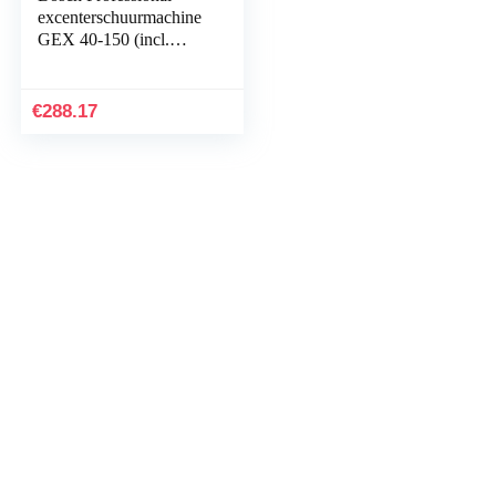
excenterschuurmachine
GEX 40-150 (incl.
stofbox, schuurplateau-
⌀ 150 mm,
netschuurblad M480,
€
288.17
haakse…