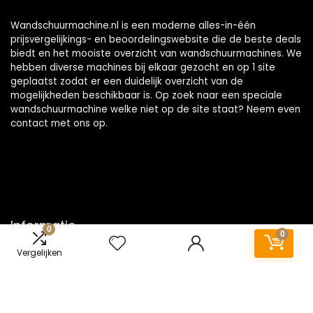
Wandschuurmachine.nl is een moderne alles-in-één
prijsvergelijkings- en beoordelingswebsite die de beste deals
biedt en het mooiste overzicht van wandschuurmachines. We
hebben diverse machines bij elkaar gezocht en op 1 site
geplaatst zodat er een duidelijk overzicht van de
mogelijkheden beschikbaar is. Op zoek naar een speciale
wandschuurmachine welke niet op de site staat? Neem even
contact
met ons op.
Informatie
0
0
Vergelijken
Contact
Klantenservice
Over ons