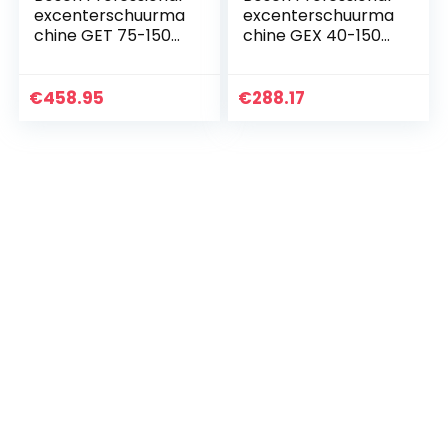
excenterschuurma
excenterschuurma
chine GET 75-150
chine GEX 40-150
(750 W,
(incl. stofbox,
schuurplateau-Ø:
schuurplateau-⌀
150 mm, in L-BOXX)
150 mm,
€
458.95
€
288.17
netschuurblad
M480, haakse…