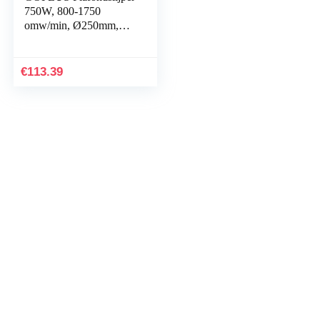
750W, 800-1750
omw/min, Ø250mm,
wandschuurmachine
met
stofverzamelsysteem en
€
113.39
telescoopsteel…