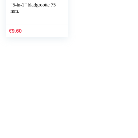
“5-in-1” bladgrootte 75
mm.
€
9.60