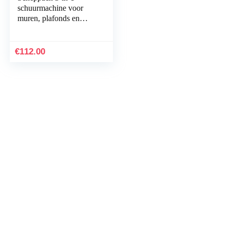
schuurmachine voor
muren, plafonds en
vloeren, CGP1200,
betonslijper,
droogbouwslijper, 1050
€
112.00
W…