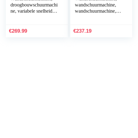
droogbouwschuurmachi
wandschuurmachine,
ne, variabele snelheid,
wandschuurmachine,
800-1750 omw/min,
wandschuurmachine,
750 W, met
schuurmachine met
professionele stofzuiger,
telescoopstang en 6…
€
269.99
€
237.19
6…