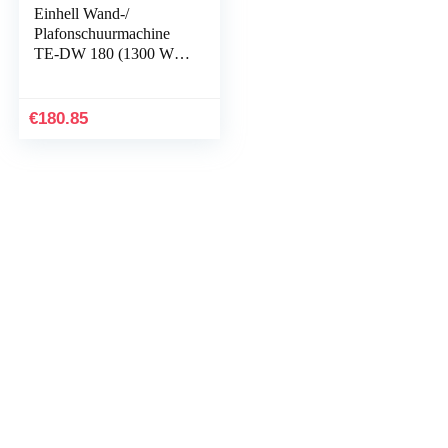
Einhell Wand-/
Plafonschuurmachine
TE-DW 180 (1300 W,
0-3000 min.-1
oscillatiegetal, 180 mm
schuurpapier-Ø, incl…
€
180.85