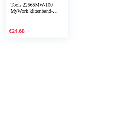
Tools 22565MW-100
MyWork klittenband-
slijpschijven 8 gaten Ø
225mm P100 (25 stuks)
€
24.68