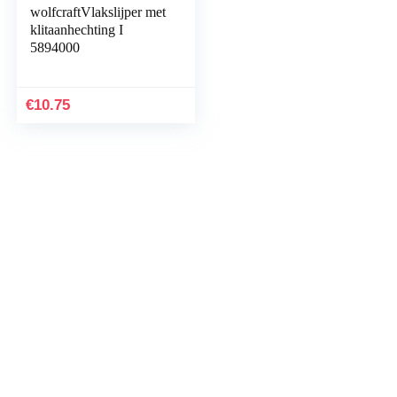
wolfcraftVlakslijper met
klitaanhechting I
5894000
€
10.75