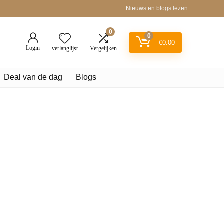
Nieuws en blogs lezen
0
0
€
0.00
Login
verlanglijst
Vergelijken
Deal van de dag
Blogs