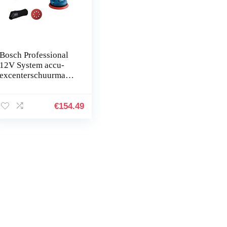
Bosch Professional
12V System accu-
excenterschuurmachi
ne GEX 12V-125
(incl. schuurschijf
(125 mm), 1x
€
154.49
schuurpapier…