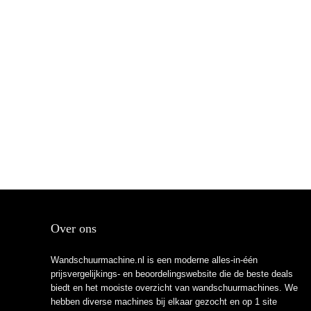
Over ons
Wandschuurmachine.nl is een moderne alles-in-één
prijsvergelijkings- en beoordelingswebsite die de beste deals
biedt en het mooiste overzicht van wandschuurmachines. We
hebben diverse machines bij elkaar gezocht en op 1 site