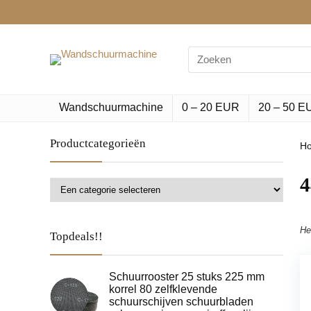
Search
for:
Wandschuurmachine
0 – 20 EUR
20 – 50 E
Productcategorieën
H
‎
He
Topdeals!!
Schuurrooster 25 stuks 225 mm
korrel 80 zelfklevende
schuurschijven schuurbladen