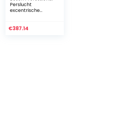
Perslucht
excentrische
schuurmachine
(stationair
toerental 12.000
€
387.14
min-1, 170 watt)