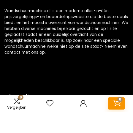
Wandschuurmachine.nl is een moderne alles-in-één
prijsvergelijkings- en beoordelingswebsite die de beste deals
biedt en het mooiste overzicht van wandschuurmachines. We
hebben diverse machines bij elkaar gezocht en op 1 site
geplaatst zodat er een duidelijk overzicht van de
mogelijkheden beschikbaar is. Op zoek naar een speciale
wandschuurmachine welke niet op de site staat? Neem even
contact
met ons op.
Informatie
0
0
Vergelijken
Contact
Klantenservice
Over ons