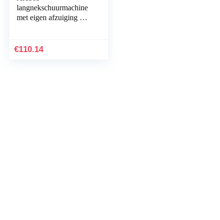
langnekschuurmachine
met eigen afzuiging &
stofzak | 750 watt | 225
mm | Snelheidsregeling |
draaibare kop…
€
110.14