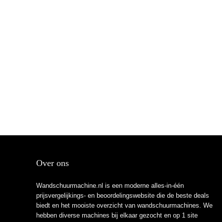
Over ons
Wandschuurmachine.nl is een moderne alles-in-één
prijsvergelijkings- en beoordelingswebsite die de beste deals
biedt en het mooiste overzicht van wandschuurmachines. We
hebben diverse machines bij elkaar gezocht en op 1 site