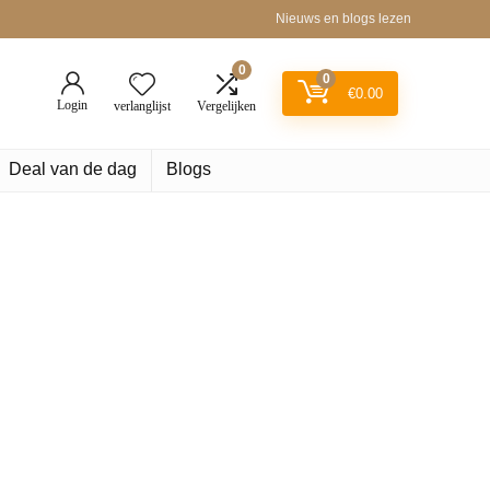
Nieuws en blogs lezen
0
0
€
0.00
Login
verlanglijst
Vergelijken
Deal van de dag
Blogs