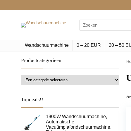
Search
for:
Wandschuurmachine
0 – 20 EUR
20 – 50 E
Productcategorieën
H
‎
He
Topdeals!!
1800W Wandschuurmachine,
Automatische
Vacuümplafondschuurmachine,