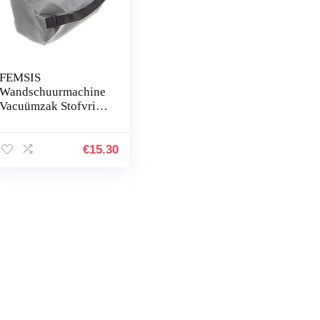
FEMSIS
Wandschuurmachine
Vacuümzak Stofvrij
Zelfaanzuigend
Schuurpapier
Machine
€
15.30
Stofafscheider
Schuurmachine
Stofzakken…