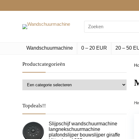
Search
for:
Wandschuurmachine
0 – 20 EUR
20 – 50 E
Productcategorieën
H
‎
He
Topdeals!!
Slijpschijf wandschuurmachine
langnekschuurmachine
plafondslijper bouwslijper giraffe