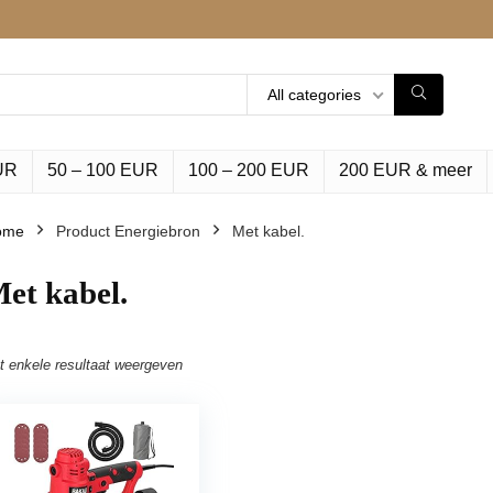
All categories
UR
50 – 100 EUR
100 – 200 EUR
200 EUR & meer
ome
Product Energiebron
‎Met kabel.
Met kabel.
t enkele resultaat weergeven