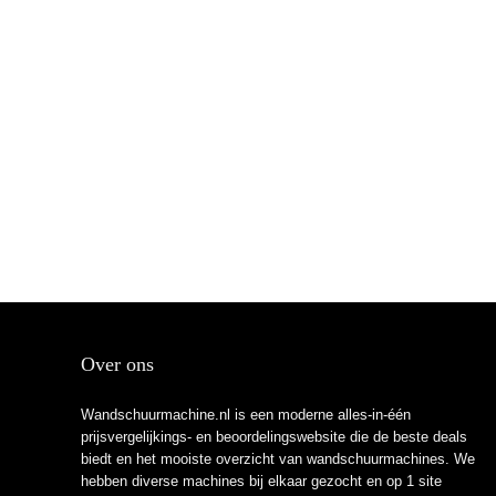
Over ons
Wandschuurmachine.nl is een moderne alles-in-één
prijsvergelijkings- en beoordelingswebsite die de beste deals
biedt en het mooiste overzicht van wandschuurmachines. We
hebben diverse machines bij elkaar gezocht en op 1 site