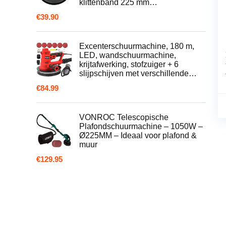
klittenband 225 mm…
€
39.90
Excenterschuurmachine, 180 m,
LED, wandschuurmachine,
krijtafwerking, stofzuiger + 6
slijpschijven met verschillende…
€
84.99
VONROC Telescopische
Plafondschuurmachine – 1050W –
Ø225MM – Ideaal voor plafond &
muur
€
129.95