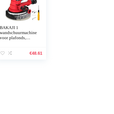
BAKAJI 1
wandschuurmachine
voor plafonds,
gipsschuurmachine,
750 W, vermogen
610 – 2150 rpm,
€
48.61
automatische
stofafzuiging…