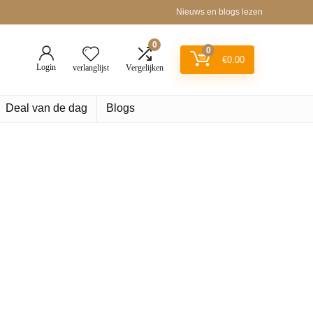
Nieuws en blogs lezen
0
0
€
0.00
Login
verlanglijst
Vergelijken
Deal van de dag
Blogs