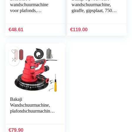
wandschuurmachine
wandschuurmachine,
voor plafonds,
giraffe, gipsplaat, 750
gipsschuurmachine, 750
W, vermogen 800-1750
W, vermogen 610 –
omw/min, automatische
2150 rpm, automatische
stofafzuiging…
€
48.61
€
119.00
stofafzuiging…
Bakaji
Wandschuurmachine,
plafondschuurmachine,
gipsplaat, 800 W,
vermogen 770-2100
rpm, automatische
€
79.90