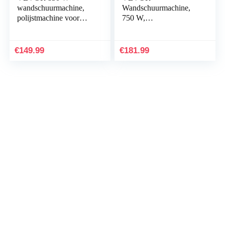
wandschuurmachine,
Wandschuurmachine,
polijstmachine voor
750 W,
droogwerkzaamheden,
droogschuurmachine,
telescopische
750 W, telescopische
schuurmachine voor
slijper voor muren en
€
149.99
€
181.99
muren en…
plafonds, giraffe…