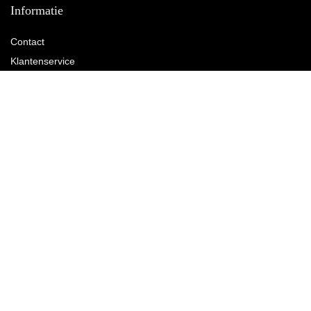
Informatie
Contact
Klantenservice
Over ons
Overzicht
Onze webshops
Vacature
Blogs
Privacybeleid
Adverteren
Contact
Wandschuurmachine.nl
Postadres: Lakenvelder 3 5507KV Veldhoven Nederland