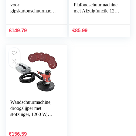
voor
Plafondschuurmachine
gipskartonschuurmachin
met Afzuigfunctie 1200
e kit met zuiger, wand-
W Schuurmachine
en plafondslijper,
wandslijper met
€
149.79
€
85.99
slijpschijven…
Wandschuurmachine,
droogslijper met
stofzuiger, 1200 W,
schuurmachine voor
muren en plafonds,
schuurmachine voor
€
156.59