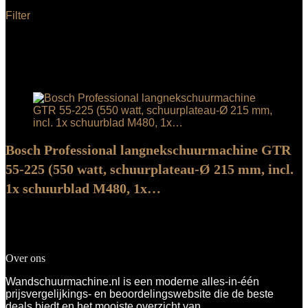
Filter
Het enkele resultaat weergeven
Added to wishlist
Removed from wishlist
0
Add to compare
Bosch Professional langnekschuurmachine GTR
55-225 (550 watt, schuurplateau-Ø 215 mm, incl.
1x schuurblad M480, 1x…
Added to wishlist
Removed from wishlist
0
Add to compare
€
332.74
Over ons
Wandschuurmachine.nl is een moderne alles-in-één
prijsvergelijkings- en beoordelingswebsite die de beste
deals biedt en het mooiste overzicht van