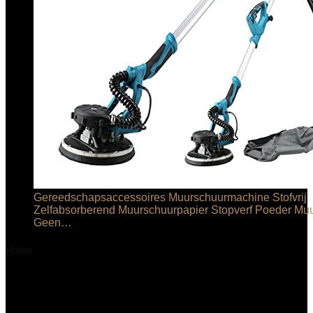
Gereedschapsaccessoires Muurschuurmachine Stofvrij
Zelfabsorberend Muurschuurpapier Stopverf Poeder Mu
Geen…
€
329.70
Home
Product Gewicht
‎4.8 Kilogram
‎4.8 Kilogram