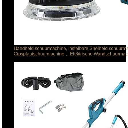
Handheld schuurmachine, Instelbare Snelheid schuurma
Gipsplaatschuurmachine， Elektrische Wandschuurmac
€
194.99