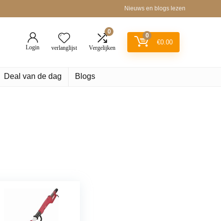
Nieuws en blogs lezen
0
0
€
0.00
Login
verlanglijst
Vergelijken
Deal van de dag
Blogs