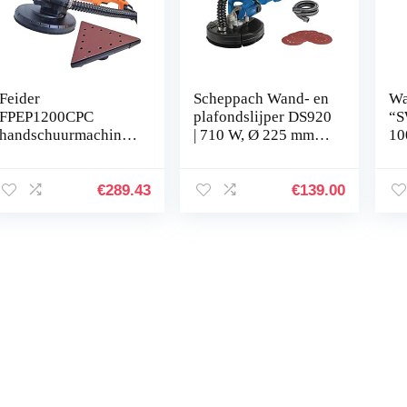
Feider
Scheppach Wand- en
Wa
FPEP1200CPC
plafondslijper DS920
“S
handschuurmachine,
| 710 W, Ø 225 mm,
10
oranje
tot 90 graden
kantelbare slijpkop,
telescopisch…
€
289.43
€
139.00