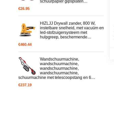
schuurpapier gipsplaten…
€
26.95
HIZLJJ Drywall zander, 800 W,
instelbare snelheid, met vacuüm en
led-stofzuigersysteem met
hulpgreep, beschermende…
€
460.44
Wandschuurmachine,
wandschuurmachine,
wandschuurmachine,
wandschuurmachine,
schuurmachine met telescoopstang en 6…
€
237.19