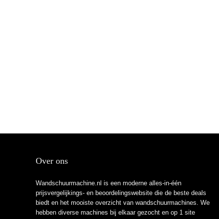
Over ons
Wandschuurmachine.nl is een moderne alles-in-één
prijsvergelijkings- en beoordelingswebsite die de beste deals
biedt en het mooiste overzicht van wandschuurmachines. We
hebben diverse machines bij elkaar gezocht en op 1 site