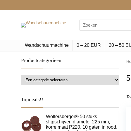
Search
for:
Wandschuurmachine
0 – 20 EUR
20 – 50 E
Productcategorieën
H
‎
To
Topdeals!!
Woltersberger® 50 stuks
slijpschijven diameter 225 mm,
korrelmaat P220, 10 gaten in rood,