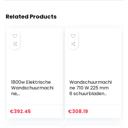
Related Products
1800w Elektrische
Wandschuurmachi
Wandschuurmachi
ne 710 W 225 mm
ne,
6 schuurbladen
Paalwandslijpmac
PowerPlus
hine, 5 Variabele
Snelheden,
€
392.45
€
308.19
Uitbreidbare
Aluminium
Handgreep, Led…