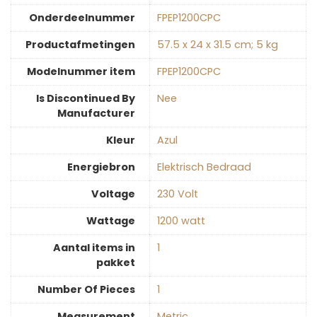
Onderdeelnummer
‎FPEP1200CPC
Productafmetingen
‎57.5 x 24 x 31.5 cm; 5 kg
Modelnummer item
‎FPEP1200CPC
Is Discontinued By
‎Nee
Manufacturer
Kleur
‎Azul
Energiebron
‎Elektrisch Bedraad
Voltage
‎230 Volt
Wattage
‎1200 watt
Aantal items in
‎1
pakket
Number Of Pieces
‎1
Measurement
‎Metric