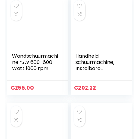
Wandschuurmachi
Handheld
ne “SW 600” 600
schuurmachine,
Watt 1000 rpm
Instelbare
Snelheid
schuurmachine,
Gipsplaatschuurm
€
255.00
€
202.22
achine，
Elektrische
Wandschuurmachi
ne, Voor…