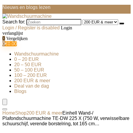
Nieuws en blogs lezen
Search for:
Login / Register is disabled
Login
verlanglijst
0
Vergelijken
0
€
0.00
Wandschuurmachine
0 – 20 EUR
20 – 50 EUR
50 – 100 EUR
100 – 200 EUR
200 EUR & meer
Deal van de dag
Blogs
Home
Shop
200 EUR & meer
Einhell Wand-/
Plafondschuurmachine TE-DW 225 X (750 W, verwisselbare
schuurschijf, verende borstelring, tot 165 cm…