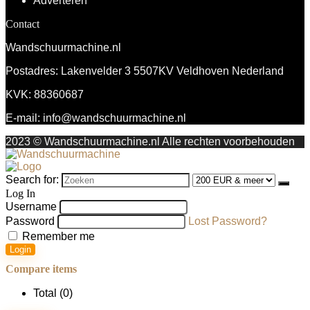
Adverteren
Contact
Wandschuurmachine.nl
Postadres: Lakenvelder 3 5507KV Veldhoven Nederland
KVK: 88360687
E-mail:
info@wandschuurmachine.nl
2023 © Wandschuurmachine.nl Alle rechten voorbehouden
Search for:
Log In
Username
Password
Lost Password?
Remember me
Login
Compare items
Total (
0
)