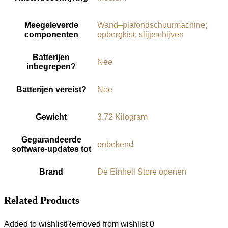
Meegeleverde
‎Wand–plafondschuurmachine;
componenten
opbergkist; slijpschijven
Batterijen
‎Nee
inbegrepen?
Batterijen vereist?
‎Nee
Gewicht
‎3.72 Kilogram
Gegarandeerde
‎onbekend
software-updates tot
Brand
De Einhell Store openen
Related Products
Added to wishlist
Removed from wishlist
0