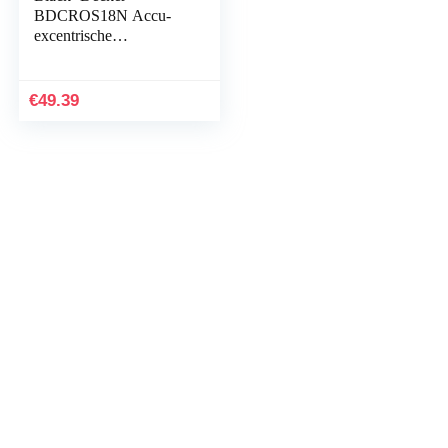
BDCROS18N Accu-
excentrische
schuurmachine, 18 V,
met stofopvangbak,
voor slijpen/polijsten,
€
49.39
ergonomische…