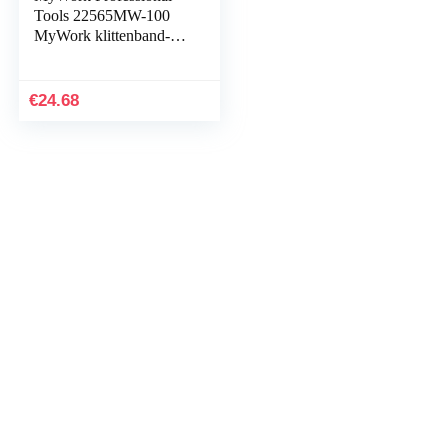
Tools 22565MW-100
MyWork klittenband-
slijpschijven 8 gaten Ø
225mm P100 (25 stuks)
€
24.68