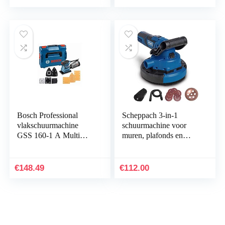
haakse…
Bosch Professional
Scheppach 3-in-1
vlakschuurmachine
schuurmachine voor
GSS 160-1 A Multi
muren, plafonds en
(180 watt, 1,6 mm
vloeren, CGP1200,
draaicirkel-Ø, in L-
betonslijper,
BOXX)
droogbouwslijper, 1050
€
148.49
€
112.00
W…