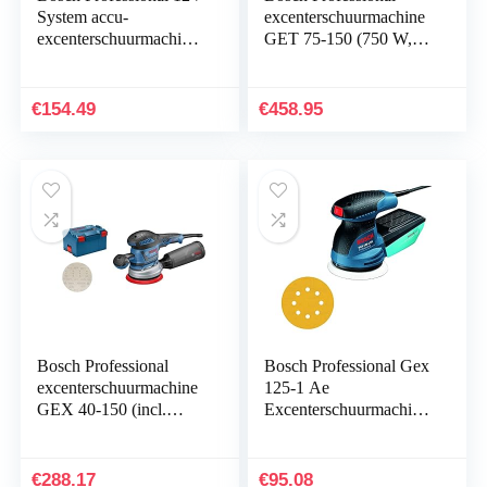
System accu-
excenterschuurmachine
excenterschuurmachine
GET 75-150 (750 W,
GEX 12V-125 (incl.
schuurplateau-Ø: 150
schuurschijf (125 mm),
mm, in L-BOXX)
1x schuurpapier…
€
154.49
€
458.95
Bosch Professional
Bosch Professional Gex
excenterschuurmachine
125-1 Ae
GEX 40-150 (incl.
Excenterschuurmachine,
stofbox, schuurplateau-
125 Mm Schuurschijf,
⌀ 150 mm,
250 W
netschuurblad M480,
€
288.17
€
95.08