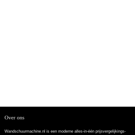
Over ons
Wandschuurmachine.nl is een moderne alles-in-één prijsvergelijkings-