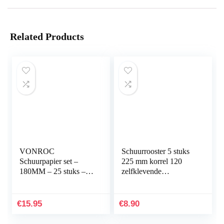
Related Products
VONROC
Schuurrooster 5 stuks
Schuurpapier set –
225 mm korrel 120
180MM – 25 stuks –
zelfklevende
Voor schuurmachines –
schuurschijven
Incl.
schuurbladen
klittenbandbevestiging
schuurpapier voor
€
15.95
€
8.90
giraffenslijper…