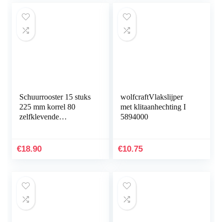
Schuurrooster 15 stuks
wolfcraftVlakslijper
225 mm korrel 80
met klitaanhechting I
zelfklevende
5894000
schuurschijven
schuurbladen
schuurpapier voor
€
18.90
€
10.75
giraffenslijper…