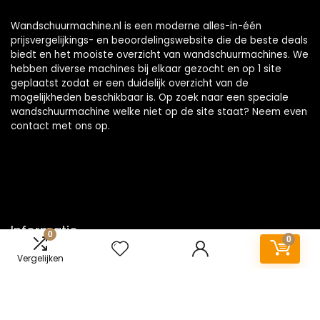
Wandschuurmachine.nl is een moderne alles-in-één
prijsvergelijkings- en beoordelingswebsite die de beste deals
biedt en het mooiste overzicht van wandschuurmachines. We
hebben diverse machines bij elkaar gezocht en op 1 site
geplaatst zodat er een duidelijk overzicht van de
mogelijkheden beschikbaar is. Op zoek naar een speciale
wandschuurmachine welke niet op de site staat? Neem even
contact
met ons op.
Informatie
0
0
Vergelijken
Contact
Klantenservice
Over ons