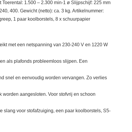
rental: 1.500 – 2.300 min-1 ø Slijpschijf: 225 mm
40, 400. Gewicht (netto): ca. 3 kg. Artikelnummer:
greep, 1 paar koolborstels, 8 x schuurpapier
ereikt met een netspanning van 230-240 V en 1220 W
ren als plafonds probleemloos slijpen. Een
and snel en eenvoudig worden vervangen. Zo verlies
fzak worden aangesloten. Voor stofvrij en schoon
 slang voor stofafzuiging, een paar koolborstels, S5-