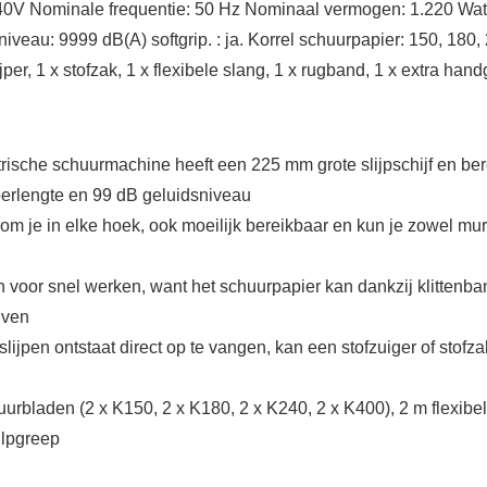
ominale frequentie: 50 Hz Nominaal vermogen: 1.220 Watt Toe
au: 9999 dB(A) softgrip. : ja. Korrel schuurpapier: 150, 180, 2
r, 1 x stofzak, 1 x flexibele slang, 1 x rugband, 1 x extra hand
trische schuurmachine heeft een 225 mm grote slijpschijf en b
erlengte en 99 dB geluidsniveau
 kom je in elke hoek, ook moeilijk bereikbaar en kun je zowel mu
n voor snel werken, want het schuurpapier kan dankzij klittenb
ijven
t slijpen ontstaat direct op te vangen, kan een stofzuiger of sto
rbladen (2 x K150, 2 x K180, 2 x K240, 2 x K400), 2 m flexibele
ulpgreep