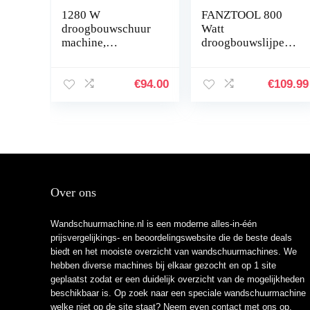
1280 W
FANZTOOL 800
droogbouwschuur
Watt
machine,
droogbouwslijper
plafondslijper,
met afzuiging
handheld
giraffe
wandschuurmachin
plafondschuurmac
€
94.00
€
109.99
e,
hine –
wandschuurmachin
telescopische
e, diameter 180 mm
langnekslijper,
met…
led…
Over ons
Wandschuurmachine.nl is een moderne alles-in-één
prijsvergelijkings- en beoordelingswebsite die de beste deals
biedt en het mooiste overzicht van wandschuurmachines. We
hebben diverse machines bij elkaar gezocht en op 1 site
geplaatst zodat er een duidelijk overzicht van de mogelijkheden
beschikbaar is. Op zoek naar een speciale wandschuurmachine
welke niet op de site staat? Neem even
contact
met ons op.