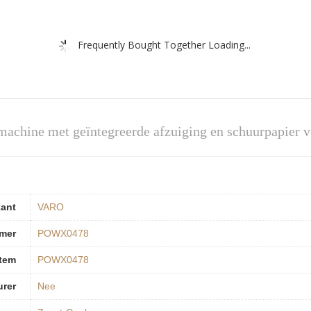
Frequently Bought Together Loading...
hine met geïntegreerde afzuiging en schuurpapier v
kant
‎VARO
mer
‎POWX0478
tem
‎POWX0478
urer
‎Nee