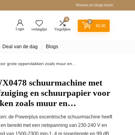
Nieuws en blogs lezen
0
0
€
0.00
Login
verlanglijst
Vergelijken
Deal van de dag
Blogs
oor grote oppervlakken zoals muur en…
X0478 schuurmachine met
fzuiging en schuurpapier voor
kken zoals muur en…
kken: de Powerplus excentrische schuurmachine heeft
f en bereikt met een netspanning van 230-240 V en
id van 1500-2300 min-1, 4 m snoerlengte en 99 dB