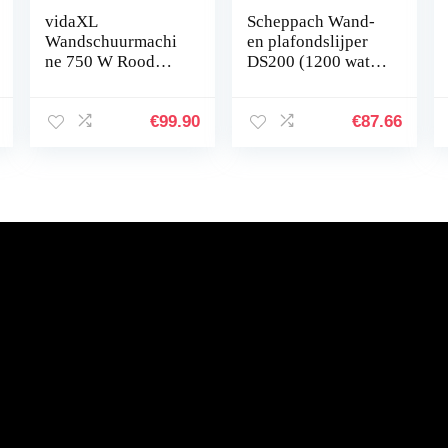
vidaXL
Scheppach Wand-
Wandschuurmachi
en plafondslijper
ne 750 W Rood
DS200 (1200 watt,
Plafondschuurmac
grote slijpschijf Ø-
hine Schuren
215 mm,
Machine
ergonomische
€
99.90
€
87.66
constructie, incl.
6…