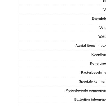
K
V
Energie
Vol
Watt
Aantal items in pa
Koordlen
Korrelgro
Rasterbeschrij
Speciale kenme
Meegeleverde componen
Batterijen inbegre