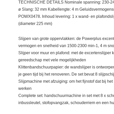
TECHNISCHE DETAILS Nominale spanning: 230-240V N
ø Slang: 32 mm Kabellengte: 4 m Geluidsvermogensnive
POWX0478. Inhoud levering: 1 x wand- en plafondslijpe
(diameter 225 mm)
Slijpen van grote oppervlakken: de Powerplus excen
vermogen en snelheid van 1500-2300 min-1, 4 m sno
Slijper voor muur en plafond: met de excertenslijper
gereedschap met vele mogelijkheden
Klittenbandschuurpapier: de wandslijper is ontworpe
je geen tijd bij het renoveren. De set bevat 8 slijpsch
Slijpmachine met afzuiging: om het fijnstof dat bij he
werken
Complete set: handschuurmachine in set met 8 x schuu
inbussleutel, stofopvangzak, schouderriem en een h