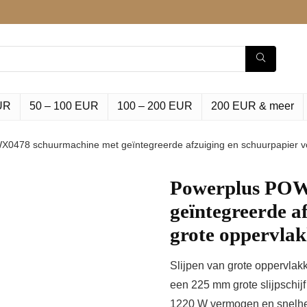
UR
50 – 100 EUR
100 – 200 EUR
200 EUR & meer
0478 schuurmachine met geïntegreerde afzuiging en schuurpapier v
Powerplus POW
geïntegreerde a
grote oppervla
Slijpen van grote oppervla
een 225 mm grote slijpschij
1220 W vermogen en snelhe