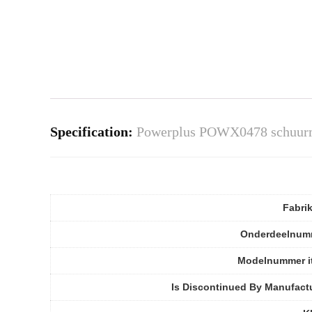
Specification:
Powerplus POWX0478 schuurmac
Fabri
Onderdeelnum
Modelnummer i
Is Discontinued By Manufact