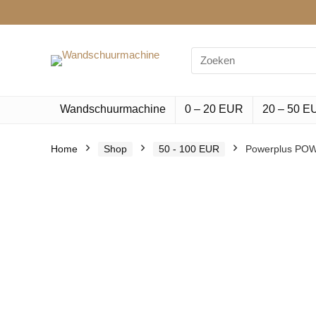
Search
for:
Wandschuurmachine
0 – 20 EUR
20 – 50 E
Home
Shop
50 - 100 EUR
Powerplus POWX