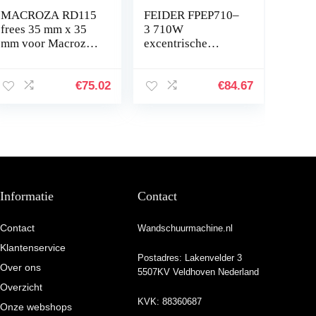
MACROZA RD115
FEIDER FPEP710–
frees 35 mm x 35
3 710W
mm voor Macroza
excentrische
wandschuurmachin
schuurmachine,
e
gipsschuurmachine
, 6 standen, 1500-
€
75.02
€
84.67
3200 tpm,
stationair
gebruik…
Informatie
Contact
Contact
Wandschuurmachine.nl
Klantenservice
Postadres: Lakenvelder 3
Over ons
5507KV Veldhoven Nederland
Overzicht
KVK: 88360687
Onze webshops