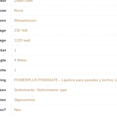
leur
‎Zwart-Geel
orm
‎Rond
bron
‎Wisselstroom.
tage
‎230 Volt
age
‎1220 watt
kket
‎1
gte
‎4 Meter
otte
‎1
ving
‎POWERPLUS POWX0478 – Lijadora para paredes y techos
rken
‎Stofextractie, Stofcontainer type
ten
‎Slijpmachine
pen?
‎Nee