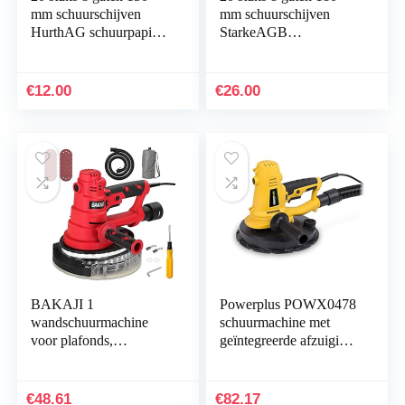
mm schuurschijven
mm schuurschijven
HurthAG schuurpapier
StarkeAGB
voor
schuurpapier voor
excenterschuurmachine
wandschuurmachines
Random Orbit-
plafondschuurmachines
€
12.00
€
26.00
slijpmachine…
gipsplaten…
BAKAJI 1
Powerplus POWX0478
wandschuurmachine
schuurmachine met
voor plafonds,
geïntegreerde afzuiging
gipsschuurmachine, 750
en schuurpapier voor
W, vermogen 610 –
grote oppervlakken
2150 rpm, automatische
zoals muur en…
€
48.61
€
82.17