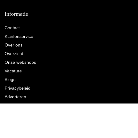
Informatie
Contact
Klantenservice
Over ons
Overzicht
Onze webshops
Vacature
Blogs
Privacybeleid
Adverteren
Contact
Wandschuurmachine.nl
Postadres: Lakenvelder 3 5507KV Veldhoven Nederland