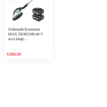
Zollernalb Kormoran
MAX ZKM1200-40 V
accu lange
nekschuurmachine
droogbouwschuurmachi
ne wandschuurmachine
€
369.00
plafondslijper