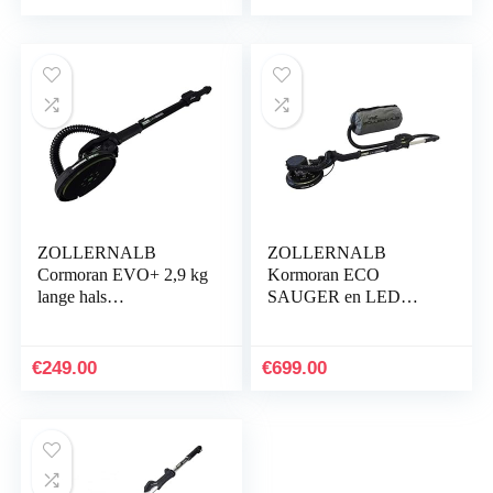
stofafzuiging…
ZOLLERNALB
ZOLLERNALB
Cormoran EVO+ 2,9 kg
Kormoran ECO
lange hals
SAUGER en LED
schuurmachine
ingebouwd 3,8 kg lange
droogbouwslijper wand-
hals slijper
plafondslijper
droogbouwslijper muur
€
249.00
€
699.00
Drywallsander 225
plafond slijper…
mm…