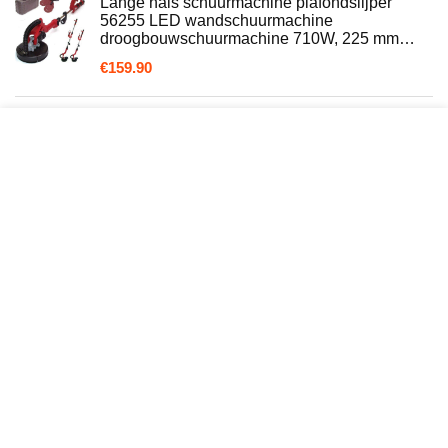
Lange hals schuurmachine plafondslijper
56255 LED wandschuurmachine
droogbouwschuurmachine 710W, 225 mm…
€
159.90
Elektrische gipsplaatschuurmachine,
draagbare gipsplaatschuurmachine, 1010W
gipsplaatschuurmachine Instelbare snelheid…
€
368.91
Gereedschapsaccessoires
Muurschuurmachine Stofvrij Zelfabsorberend
Muurschuurpapier Stopverf Poeder
Muurmachine Geen…
€
329.70
Bosch Professional Perslucht
excenterschuurmachine (stationair toerental
12.000 min-1, 170 watt)