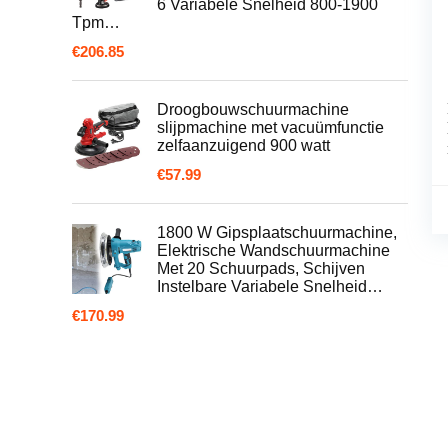
6 Variabele Snelheid 800-1900
Tpm…
€
206.85
Droogbouwschuurmachine
slijpmachine met vacuümfunctie
zelfaanzuigend 900 watt
€
57.99
1800 W Gipsplaatschuurmachine,
Elektrische Wandschuurmachine
Met 20 Schuurpads, Schijven
Instelbare Variabele Snelheid…
€
170.99