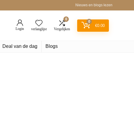
Nieuws en blogs lezen
0
0
€
0.00
Login
verlanglijst
Vergelijken
Deal van de dag
Blogs