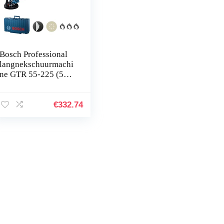
Bosch Professional
langnekschuurmachi
ne GTR 55-225 (550
watt, schuurplateau-
Ø 215 mm, incl. 1x
schuurblad M480,
€
332.74
1x…