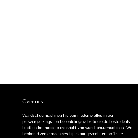
Over ons
Wandschuurmachine.nl is een moderne alles-in-één
prijsvergelijkings- en beoordelingswebsite die de beste deals
biedt en het mooiste overzicht van wandschuurmachines. We
hebben diverse machines bij elkaar gezocht en op 1 site