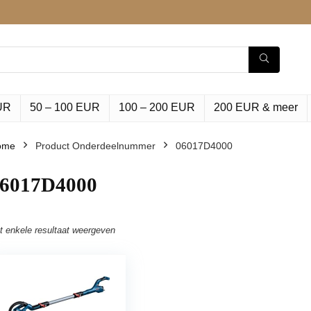
UR
50 – 100 EUR
100 – 200 EUR
200 EUR & meer
ome
Product Onderdeelnummer
‎06017D4000
06017D4000
t enkele resultaat weergeven