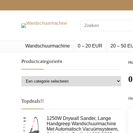
Search
for:
Wandschuurmachine
0 – 20 EUR
20 – 50 E
Productcategorieën
H
‎
He
Topdeals!!
1250W Drywall Sander, Lange
Handgreep Wandschuurmachine
Met Automatisch Vacuümsysteem,