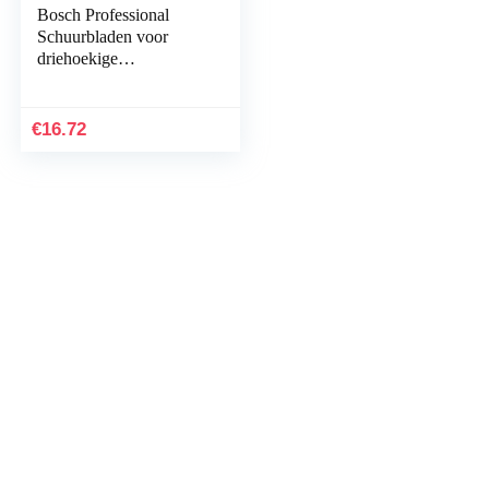
Bosch Professional
Schuurbladen voor
driehoekige
schuurmachine hout en
kleur Korrelgrootte 180
blauw
€
16.72