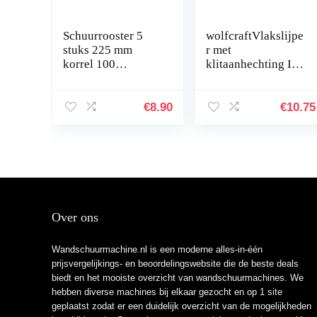
Schuurrooster 5
wolfcraftVlakslijpe
stuks 225 mm
r met
korrel 100
klitaanhechting I
zelfklevende
5894000
schuurschijven
schuurbladen
€
8.90
€
10.75
schuurpapier voor
giraffenslijper…
Over ons
Wandschuurmachine.nl is een moderne alles-in-één
prijsvergelijkings- en beoordelingswebsite die de beste deals
biedt en het mooiste overzicht van wandschuurmachines. We
hebben diverse machines bij elkaar gezocht en op 1 site
geplaatst zodat er een duidelijk overzicht van de mogelijkheden