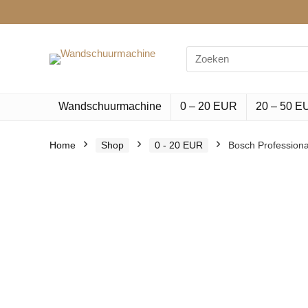
Search
for:
Wandschuurmachine
0 – 20 EUR
20 – 50 E
Home
Shop
0 - 20 EUR
Bosch Professiona