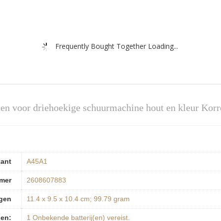
Frequently Bought Together Loading...
en voor driehoekige schuurmachine hout en kleur Korr
kant
‎A45A1
mer
‎2608607883
gen
‎11.4 x 9.5 x 10.4 cm; 99.79 gram
jen:
‎1 Onbekende batterij(en) vereist.