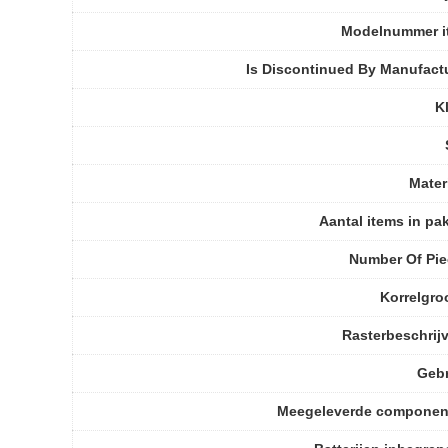
Modelnummer i
Is Discontinued By Manufact
K
Mater
Aantal items in pa
Number Of Pi
Korrelgro
Rasterbeschrij
Gebr
Meegeleverde componen