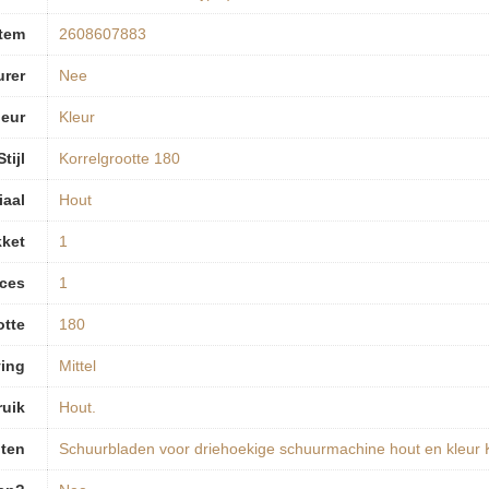
tem
‎2608607883
urer
‎Nee
leur
‎Kleur
Stijl
‎Korrelgrootte 180
iaal
‎Hout
kket
‎1
eces
‎1
otte
‎180
ving
‎Mittel
uik
‎Hout.
ten
‎Schuurbladen voor driehoekige schuurmachine hout en kleur 