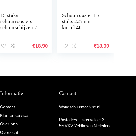
15 stuks
Schuurrooster 15
schuurroosters
stuks 225 mm
schuurschijven 225
korrel 40
mm korrel 60
zelfklevende
zelfklevende
schuurschijven
schuurbladen
schuurbladen
€
18.90
€
18.90
schuurpapier voor
schuurpapier voor
giraffenslijper…
giraffenslijper…
Informatie
Contact
Contact
Wandschuurmachine.nl
Klantenservice
Postadres: Lakenvelder 3
Over ons
5507KV Veldhoven Nederland
Overzicht