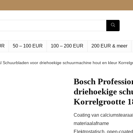
UR
50 – 100 EUR
100 – 200 EUR
200 EUR & meer
l Schuurbladen voor driehoekige schuurmachine hout en kleur Korrelg
Bosch Professio
driehoekige sch
Korrelgrootte 
Coating van calciumstearaat
materiaalafname
Elektrostatisch, open-coate