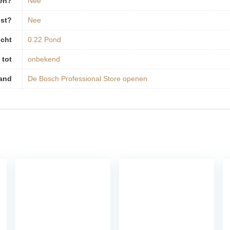
pen?
‎Nee
ist?
‎Nee
cht
‎0.22 Pond
 tot
‎onbekend
and
De Bosch Professional Store openen