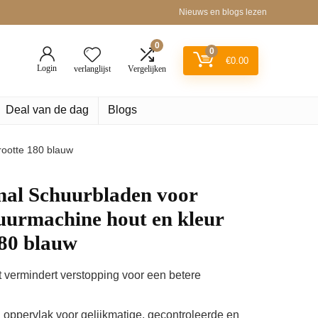
Nieuws en blogs lezen
0
0
€
0.00
Login
verlanglijst
Vergelijken
Deal van de dag
Blogs
rootte 180 blauw
nal Schuurbladen voor
uurmachine hout en kleur
180 blauw
 vermindert verstopping voor een betere
d oppervlak voor gelijkmatige, gecontroleerde en