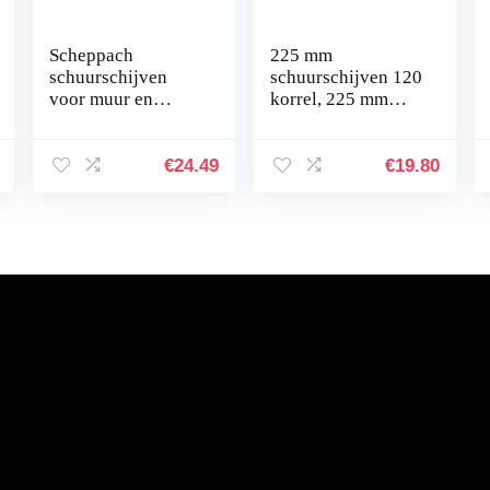
Scheppach
225 mm
schuurschijven
schuurschijven 120
voor muur en
korrel, 225 mm
plafondslijper (10
schuurpapier voor
stuks), voor
gipsplaten lange
DS930/DS210,
hals
€
24.49
€
19.80
korrelgrootte 150,
schuurmachine (6
klittenband…
gaten, 30 stuks)