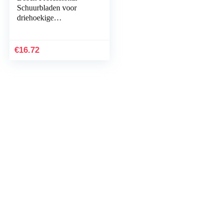
Schuurbladen voor
driehoekige
schuurmachine hout en
kleur Korrelgrootte 180
blauw
€
16.72