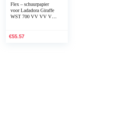
Flex – schuurpapier
voor Ladadora Giraffe
WST 700 VV VV VV
(25 eenheden, met
gaten, 225 mm diameter,
40-220 korrel)
€
55.57